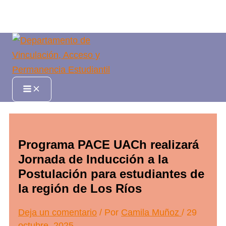
Ir
al
contenido
Main
Menu
Programa PACE UACh realizará
Jornada de Inducción a la
Postulación para estudiantes de
la región de Los Ríos
Deja un comentario
/ Por
Camila Muñoz
/
29
octubre, 2025