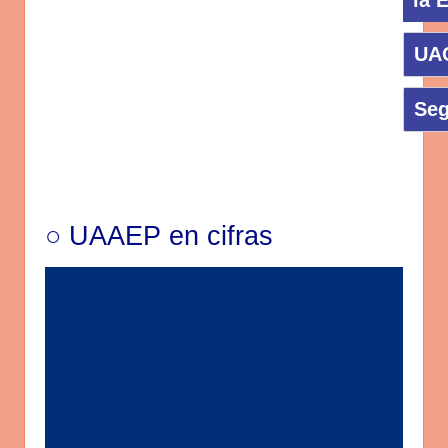
la 
UAC
Seg
○ UAAEP en cifras