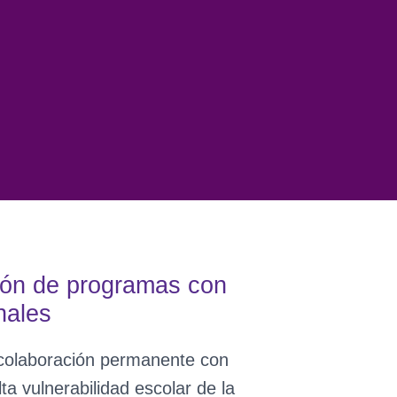
resencia en Comunas
Estudiantes EE Acompa
tión de programas con
nales
e colaboración permanente con
ta vulnerabilidad escolar de la