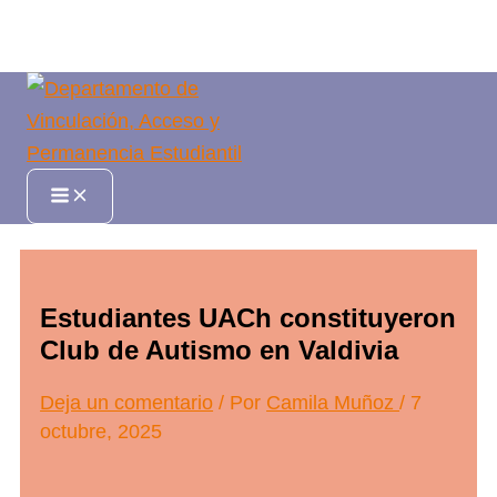
Ir
al
contenido
Main
Menu
Estudiantes UACh constituyeron
Club de Autismo en Valdivia
Deja un comentario
/ Por
Camila Muñoz
/
7
octubre, 2025