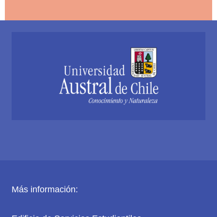
Austral
de
Chile
oficializa
Programa
de
Acompañamiento
para
Estudiantes
con
Discapacidad
y
Autismo
Más información: