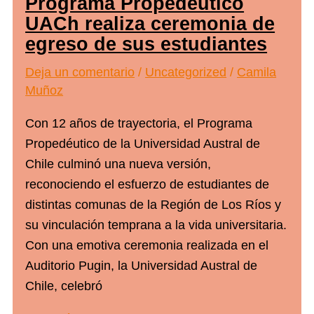
Programa Propedéutico
Francisco
UACh realiza ceremonia de
Javier
egreso de sus estudiantes
Gil
Deja un comentario
/
Uncategorized
/
Camila
2025
Muñoz
en
Santiago
Con 12 años de trayectoria, el Programa
Propedéutico de la Universidad Austral de
Chile culminó una nueva versión,
reconociendo el esfuerzo de estudiantes de
distintas comunas de la Región de Los Ríos y
su vinculación temprana a la vida universitaria.
Con una emotiva ceremonia realizada en el
Auditorio Pugin, la Universidad Austral de
Chile, celebró