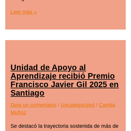
Unidad
Leer más »
de
Apoyo
al
Aprendizaje
UACh
celebra
Unidad de Apoyo al
20
Aprendizaje recibió Premio
años
Francisco Javier Gil 2025 en
de
Santiago
trayectoria
Deja un comentario
/
Uncategorized
/
Camila
Muñoz
Se destacó la trayectoria sostenida de más de